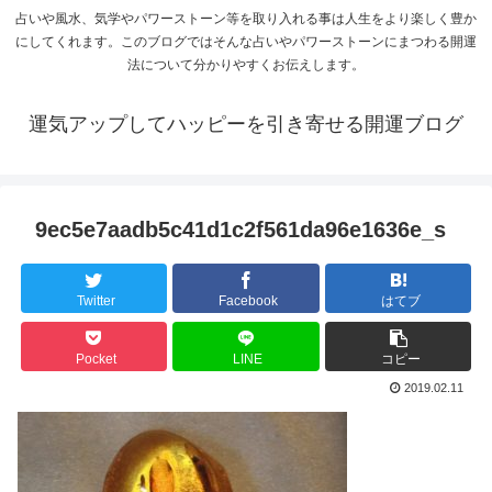
占いや風水、気学やパワーストーン等を取り入れる事は人生をより楽しく豊か
にしてくれます。このブログではそんな占いやパワーストーンにまつわる開運
法について分かりやすくお伝えします。
運気アップしてハッピーを引き寄せる開運ブログ
9ec5e7aadb5c41d1c2f561da96e1636e_s
Twitter
Facebook
はてブ
Pocket
LINE
コピー
2019.02.11