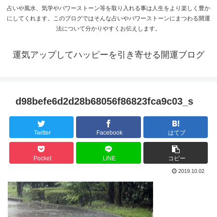
占いや風水、気学やパワーストーン等を取り入れる事は人生をより楽しく豊か
にしてくれます。このブログではそんな占いやパワーストーンにまつわる開運
法について分かりやすくお伝えします。
運気アップしてハッピーを引き寄せる開運ブログ
d98befe6d2d28b68056f86823fca9c03_s
Twitter
Facebook
はてブ
Pocket
LINE
コピー
2019.10.02