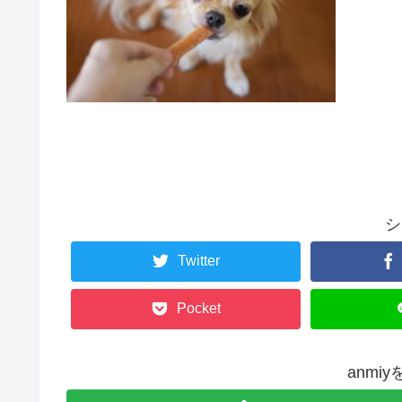
シ
Twitter
Pocket
anmi