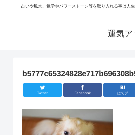
占いや風水、気学やパワーストーン等を取り入れる事は人生
運気ア
b5777c65324828e717b696308b
Twitter
Facebook
はてブ