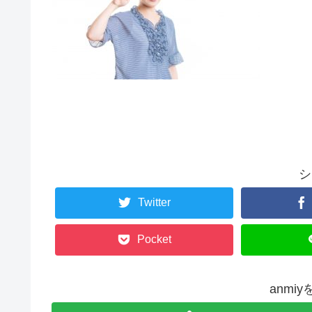
シ
Twitter
Pocket
anmi