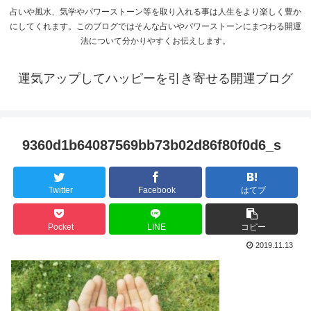
占いや風水、気学やパワーストーン等を取り入れる事は人生をより楽しく豊か
にしてくれます。このブログではそんな占いやパワーストーンにまつわる開運
法について分かりやすくお伝えします。
運気アップしてハッピーを引き寄せる開運ブログ
9360d1b64087569bb73b02d86f80f0d6_s
Twitter
Facebook
はてブ
Pocket
LINE
コピー
2019.11.13