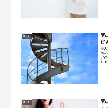
夢
夢占い
好
夢占
段の夢と言うと、
どの
れる.
夢
夢占い
人