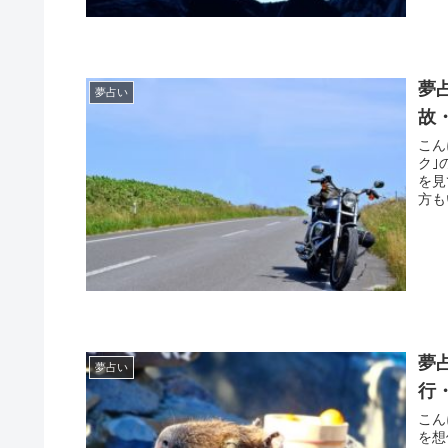
夢
夢占い
故
こんにちは。 開運アド
ク｣
を見
方も
夢
夢占い
行
こんにちは。 開運アド
を想像さ