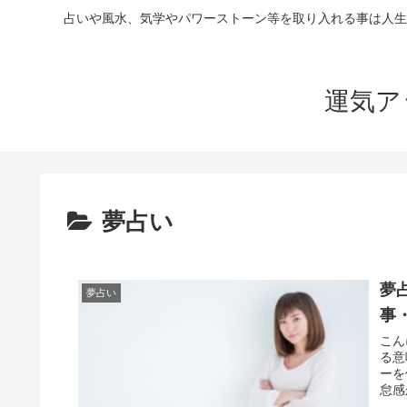
占いや風水、気学やパワーストーン等を取り入れる事は人生
運気ア
夢占い
夢
夢占い
事
こんにちは。 開運アド
る意味
ーを使うも
怠感が