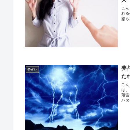
こんにちは。 開運アド
れる夢
夢
夢占い
た
こんにちは。 開運アド
は、ど
落雷
パタ