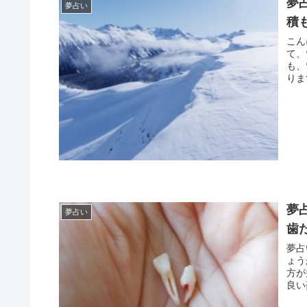
夢
夢占い
積
こんにちは。 開運ア
て、
も、
夢
夢占い
歯
夢占
ょうか？ 歯が抜ける夢は、何と
方が多
良い