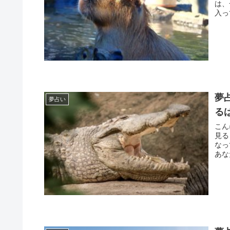
は、一
入って
夢
夢占い
る
こんにちは。 開運アド
見るとき
なっ
あなた