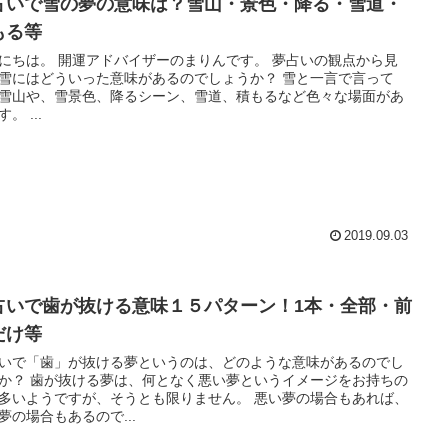
占いで雪の夢の意味は？雪山・景色・降る・雪道・
もる等
ドバイザーのまりんです。 夢占いの観点から見
雪にはどういった意味があるのでしょうか？ 雪と一言で言って
雪山や、雪景色、降るシーン、雪道、積もるなど色々な場面があ
ります。 ...
2019.09.03
占いで歯が抜ける意味１５パターン！1本・全部・前
だけ等
いで「歯」が抜ける夢というのは、どのような意味があるのでし
なく悪い夢というイメージをお持ちの
いようですが、そうとも限りません。 悪い夢の場合もあれば、
夢の場合もあるので...