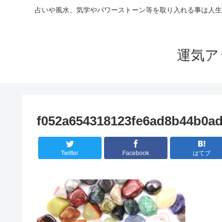
占いや風水、気学やパワーストーン等を取り入れる事は人生
運気ア
f052a654318123fe6ad8b44b0ad
Twitter
Facebook
はてブ